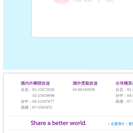
國內外團體旅遊
國外獎勵旅遊
全球機票
台北：02-25672626
02-66182838
台北：02-2
02-25619696
台中：04-2
台中：04-23107677
高雄：07-3
高雄：07-3301855
可樂旅遊．企業服務
｜
企業簡介
｜
新