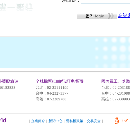
驗證碼：
忘記
外獎勵旅遊
全球機票/自由行/訂房/票券
國內員工、獎勵
66182838
台北：02-25111199
台北：02-253188
台中：04-23273377
台中：04-231088
高雄：07-3309788
高雄：07-330993
可樂旅遊．企業服務
｜
企業簡介
｜
新聞中心
｜
隱私權政策
｜
交易安全
｜